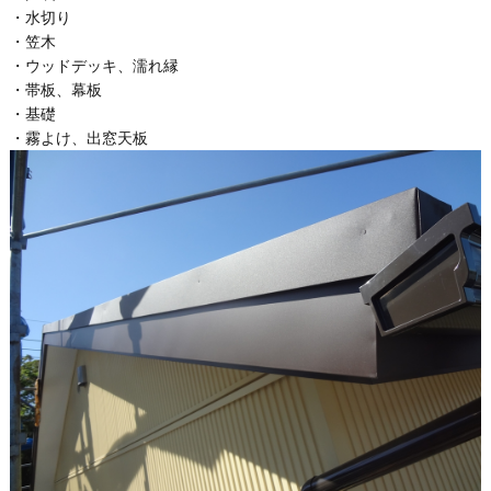
・水切り
・笠木
・ウッドデッキ、濡れ縁
・帯板、幕板
・基礎
・霧よけ、出窓天板