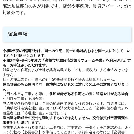
宅は居住部分のみが対象です。店舗や事務所、賃貸アパートなどは
対象外です。
留意事項
令和6年度の申請回数は、同一の住宅、同一の敷地内および同一人に対して、い
ずれも1回限りとなります。
令和3年度~令和5年度の「彦根市地域経済対策リフォーム事業」を利用された方
も、お申込みいただけます。
対象となる住宅および土地が共有名義であっても、複数人による申込みはでき
ません。
個人の施工業者が、自らの住宅の改修等を行う場合は対象としません。
住民登録のある住宅と同一敷地内にないものに対しての工事は対象となりませ
ん。
（例：小屋を工事する際に、
住民登録がある住宅との間に道路や川がある場合
や別荘を工事する場合等）
申込者が多数の場合は、予算の範囲内で厳正な抽選を行います。当選者には、
「助成候補者決定通知書」および申請の方法を記入した「交付申請の案内」を
落選者には「落選通知書」を送付します。
※当選は助成金の交付を確約するものではありません。交付は交付申請書類の
審査を行い決定します。
事前申込みをされる場合は、工事前に、本事業の「手引き」をご確認の上、3ペ
ージ記載の【必要書類】を準備してください。事前申込みの際には【必要書