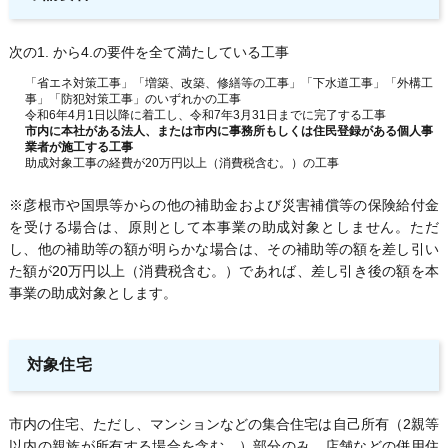
次の1. から4.の要件を全て満たしている工事
「省エネ対策工事」「増築、改築、修繕等の工事」「下水道工事」「外構工
事」「防犯対策工事」のいずれかの工事
令和6年4月1日以降に着工し、令和7年3月31日までに完了する工事
市内に本社がある法人、または市内に事務所もしくは住民登録がある個人事
業者が施工する工事
助成対象工事の経費が20万円以上（消費税含む。）の工事
※彦根市や国県等からの他の補助金および災害補償等の保険給付金
を受ける場合は、原則として本事業の助成対象としません。ただ
し、他の補助等の額が明らかな場合は、その補助等の額を差し引い
た額が20万円以上（消費税含む。）であれば、差し引き後の額を本
事業の助成対象とします。
対象住宅
市内の住宅、ただし、マンションなどの集合住宅は自己所有（2親等
以内の親族が所有する場合を含む。）部分のみ、店舗などの併用住