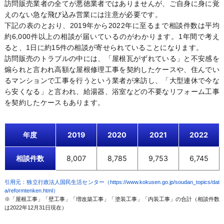
訪問販売業者の全てが悪徳業者ではありませんが、ご自身に身に覚
えのない急な飛び込み営業には注意が必要です。
下記の表のとおり、2019年から2022年に至るまで相談件数は平均
約6,000件以上の相談が届いているのがわかります。1年間で考え
ると、1日に約15件の相談が寄せられていることになります。
訪問販売のトラブルの中には、「屋根瓦がずれている」と不安感を
煽られと言われ高額な屋根修理工事を契約したケースや、住んでい
るマンションで工事を行うという業者が来訪し、「大型連休で今な
ら安くなる」と言われ、給湯器、浴室などの不要なリフォーム工事
を契約したケースもあります。
年度
2019
2020
2021
2022
相談件数
8,007
8,785
9,753
6,745
引用元：独立行政法人国民生活センター（https://www.kokusen.go.jp/soudan_topics/dat
a/reformtenken.html）
※「屋根工事」「壁工事」「増改築工事」「塗装工事」「内装工事」の合計（相談件数
は2022年12月31日現在）