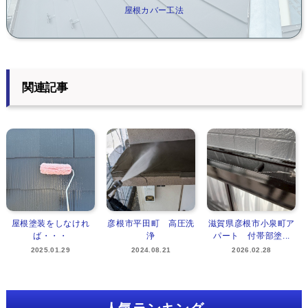
屋根カバー工法
関連記事
屋根塗装をしなけれ
彦根市平田町 高圧洗
滋賀県彦根市小泉町ア
ば・・・
浄
パート 付帯部塗...
2025.01.29
2024.08.21
2026.02.28