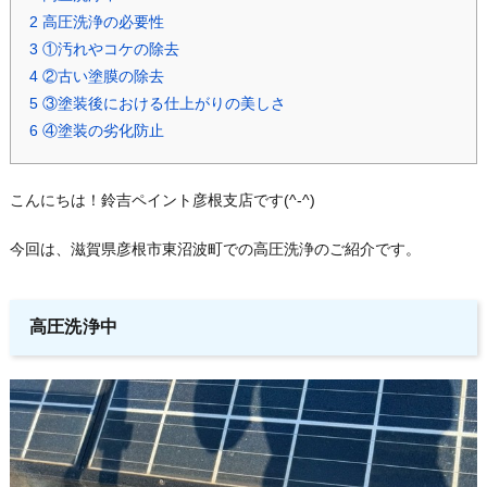
2
高圧洗浄の必要性
3
①汚れやコケの除去
4
②古い塗膜の除去
5
③塗装後における仕上がりの美しさ
6
④塗装の劣化防止
こんにちは！鈴吉ペイント彦根支店です(^-^)
今回は、滋賀県彦根市東沼波町での高圧洗浄のご紹介です。
高圧洗浄中