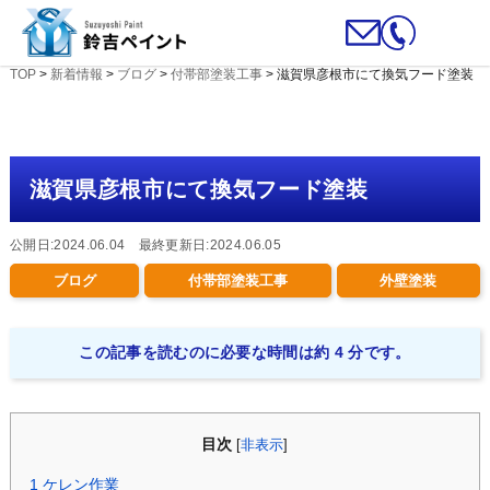
TOP
>
新着情報
>
ブログ
>
付帯部塗装工事
>
滋賀県彦根市にて換気フード塗装
滋賀県彦根市にて換気フード塗装
公開日:2024.06.04 最終更新日:2024.06.05
ブログ
付帯部塗装工事
外壁塗装
この記事を読むのに必要な時間は約 4 分です。
目次
[
非表示
]
1
ケレン作業