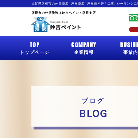
滋賀県彦根市の外壁塗装, 屋根塗装, 屋根葺き替え工事, シーリング
彦根市の外壁塗装は鈴吉ペイント彦根支店
TOP
COMPANY
BUSIN
トップページ
企業情報
事業内
ブログ
BLOG