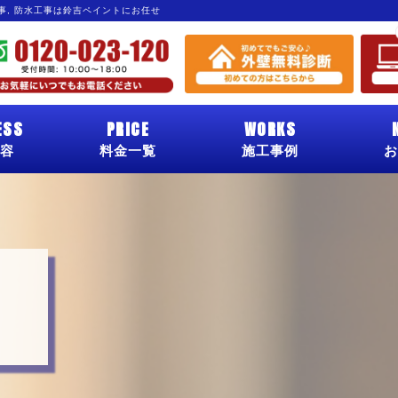
工事, 防水工事は鈴吉ペイントにお任せ
ESS
PRICE
WORKS
容
料金一覧
施工事例
お