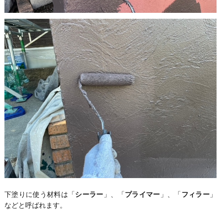
下塗りに使う材料は「
シーラー
」、「
プライマー
」、「
フィラー
」
などと呼ばれます。