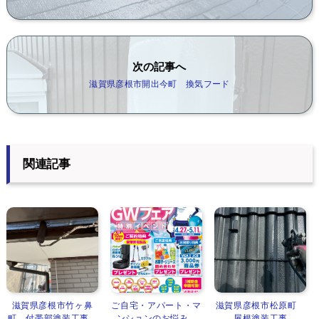
次の記事へ
滋賀県彦根市開出今町 換気フード
関連記事
滋賀県彦根市竹ヶ鼻
ご自宅・アパート・マ
滋賀県彦根市松原町
町 付帯部塗装工事...
ンションのお悩み...
屋根塗装工事