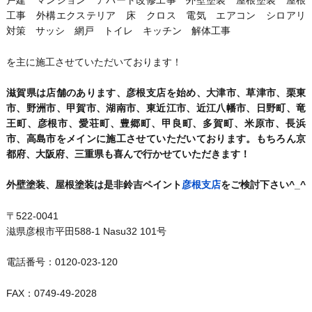
戸建 マンション アパート改修工事 外壁塗装 屋根塗装 屋根
工事 外構エクステリア 床 クロス 電気 エアコン シロアリ
対策 サッシ 網戸 トイレ キッチン 解体工事
を主に施工させていただいております！
滋賀県は店舗のあります、彦根支店を始め、大津市、草津市、栗東
市、野洲市、甲賀市、湖南市、東近江市、近江八幡市、日野町、竜
王町、彦根市、愛荘町、豊郷町、甲良町、多賀町、米原市、長浜
市、高島市をメインに施工させていただいております。もちろん京
都府、大阪府、三重県も喜んで行かせていただきます！
外壁塗装、屋根塗装は是非鈴吉ペイント
彦根支店
をご検討下さい^_^
〒522-0041
滋県彦根市平田588-1 Nasu32 101号
電話番号：0120-023-120
FAX：0749-49-2028