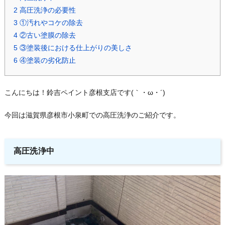
2
高圧洗浄の必要性
3
①汚れやコケの除去
4
②古い塗膜の除去
5
③塗装後における仕上がりの美しさ
6
④塗装の劣化防止
こんにちは！鈴吉ペイント彦根支店です(｀・ω・´)ゞ
今回は滋賀県彦根市小泉町での高圧洗浄のご紹介です。
高圧洗浄中