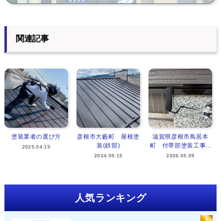
関連記事
塗装業者の選び方
彦根市大藪町 屋根塗
滋賀県彦根市鳥居本
装(鉄部)
町 付帯部塗装工事...
2025.04.15
2024.09.15
2026.05.09
人気ランキング