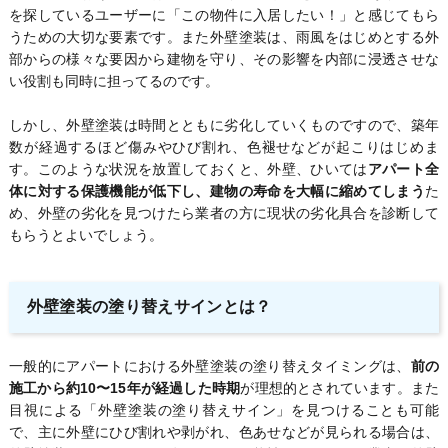
を探しているユーザーに「この物件に入居したい！」と感じてもら
うための大切な要素です。また外壁塗装は、雨風をはじめとする外
部からの様々な要因から建物を守り、その影響を内部に浸透させな
い役割も同時に担ってるのです。
しかし、外壁塗装は時間とともに劣化していくものですので、築年
数が経過するほど傷みやひび割れ、色褪せなどが起こりはじめま
す。このような状況を放置しておくと、外壁、ひいては
アパート全
体に対する保護機能が低下し、建物の寿命を大幅に縮めてしまう
た
め、外壁の劣化を見つけたら業者の方に現状の劣化具合を診断して
もらうとよいでしょう。
外壁塗装の塗り替えサインとは？
一般的にアパートにおける外壁塗装の塗り替えタイミングは、
前の
施工から約10〜15年が経過した時期
が理想的とされています。また
目視による「外壁塗装の塗り替えサイン」を見つけることも可能
で、主に外壁にひび割れや剥がれ、色あせなどが見られる場合は、