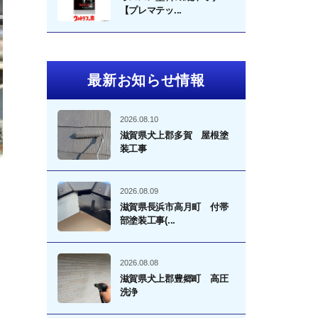
【プレマテッ...
最新お知らせ情報
2026.08.10
滋賀県犬上郡多賀 屋根塗
装工事
2026.08.09
滋賀県長浜市高月町 付帯
部塗装工事(...
2026.08.08
滋賀県犬上郡豊郷町 高圧
洗浄