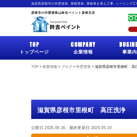
滋賀県彦根市の外壁塗装, 屋根塗装, 屋根葺き替え工事, シーリング
彦根市の外壁塗装は鈴吉ペイント彦根支店
TOP
COMPANY
BUSIN
トップページ
企業情報
事業内
TOP
>
新着情報
>
ブログ
>
外壁塗装
>
滋賀県彦根市里根町 高
滋賀県彦根市里根町 高圧洗浄
公開日:2025.05.16 最終更新日:2025.05.10