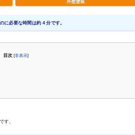
外壁塗装
のに必要な時間は約 4 分です。
目次
[
非表示
]
ゞ
です。