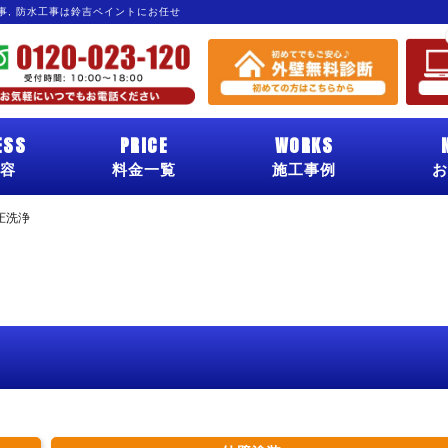
工事, 防水工事は鈴吉ペイントにお任せ
ESS
PRICE
WORKS
容
料金一覧
施工事例
お
圧洗浄