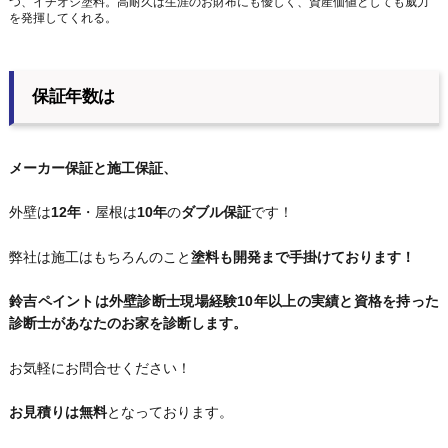
つ、イチオシ塗料。高耐久は生涯のお財布にも優しく、資産価値としても威力
を発揮してくれる。
保証年数は
メーカー保証と施工保証、
外壁は
12年
・屋根は
10年
の
ダブル保証
です！
弊社は施工はもちろんのこと
塗料も開発まで手掛けております！
鈴吉ペイントは外壁診断士現場経験10年以上の実績と資格を持った
診断士があなたのお家を診断します。
お気軽にお問合せください！
お見積りは無料
となっております。