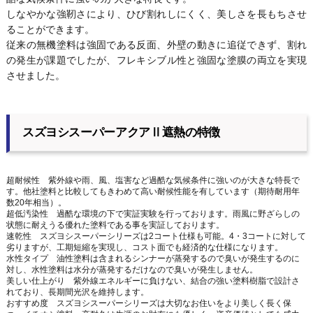
しなやかな強靭さにより、ひび割れしにくく、美しさを長もちさせ
ることができます。
従来の無機塗料は強固である反面、外壁の動きに追従できず、割れ
の発生が課題でしたが、フレキシブル性と強固な塗膜の両立を実現
させました。
スズヨシスーパーアクアⅡ遮熱の特徴
超耐候性 紫外線や雨、風、塩害など過酷な気候条件に強いのが大きな特長で
す。他社塗料と比較してもきわめて高い耐候性能を有しています（期待耐用年
数20年相当）。
超低汚染性 過酷な環境の下で実証実験を行っております。雨風に野ざらしの
状態に耐えうる優れた塗料である事を実証しております。
速乾性 スズヨシスーパーシリーズは2コート仕様も可能。4・3コートに対して
劣りますが、工期短縮を実現し、コスト面でも経済的な仕様になります。
水性タイプ 油性塗料は含まれるシンナーが蒸発するので臭いが発生するのに
対し、水性塗料は水分が蒸発するだけなので臭いが発生しません。
美しい仕上がり 紫外線エネルギーに負けない、結合の強い塗料樹脂で設計さ
れており、長期間光沢を維持します。
おすすめ度 スズヨシスーパーシリーズは大切なお住いをより美しく長く保