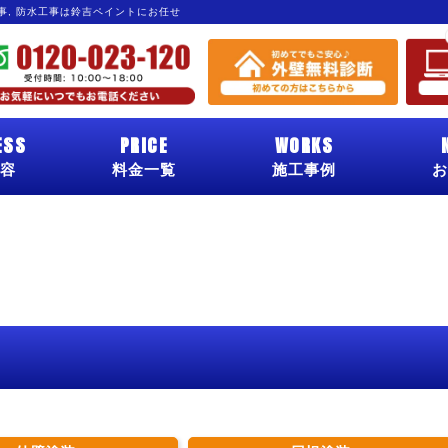
工事, 防水工事は鈴吉ペイントにお任せ
ESS
PRICE
WORKS
容
料金一覧
施工事例
お