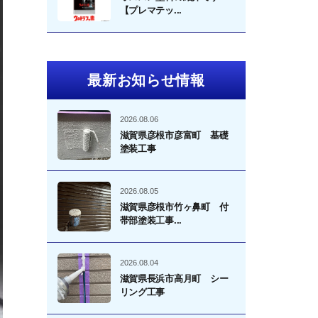
【プレマテッ...
最新お知らせ情報
2026.08.06
滋賀県彦根市彦富町 基礎
塗装工事
2026.08.05
滋賀県彦根市竹ヶ鼻町 付
帯部塗装工事...
2026.08.04
滋賀県長浜市高月町 シー
リング工事