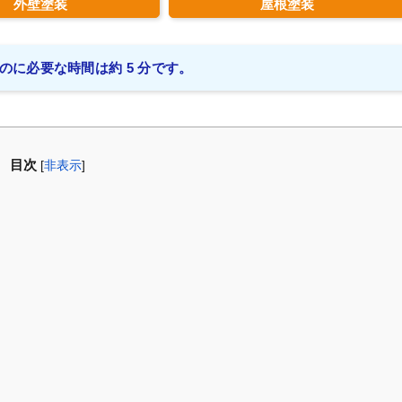
外壁塗装
屋根塗装
のに必要な時間は約 5 分です。
目次
[
非表示
]