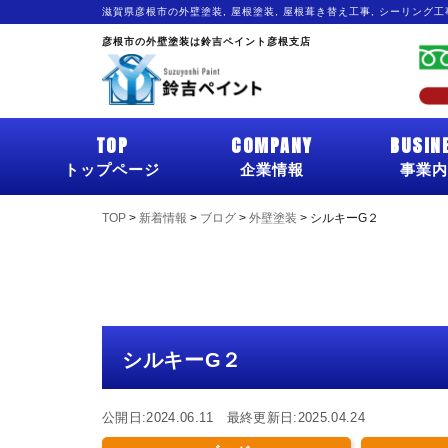
滋賀県彦根市の外壁塗装, 屋根塗装, 屋根葺き替え工事, シーリング
彦根市の外壁塗装は鈴吉ペイント彦根支店
TOP
COMPANY
BUSIN
トップページ
企業情報
事業内
TOP
>
新着情報
>
ブログ
>
外壁塗装
>
シルキーG２
シルキーG２
公開日:2024.06.11 最終更新日:2025.04.24