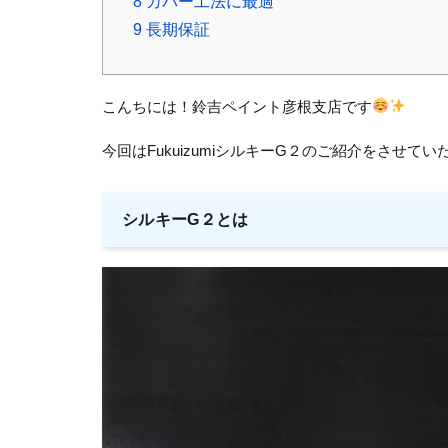
8
カバー工法に最適
9
長期保証
こんちには！鈴吉ペイント彦根支店です
今回はFukuizumiシルキーG２のご紹介をさせて
シルキーG２とは