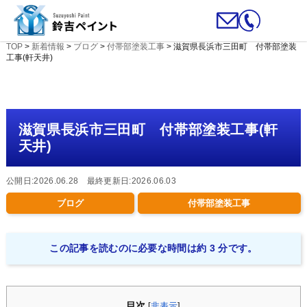
TOP
>
新着情報
>
ブログ
>
付帯部塗装工事
>
滋賀県長浜市三田町 付帯部塗装
工事(軒天井)
滋賀県長浜市三田町 付帯部塗装工事(軒
天井)
公開日:2026.06.28 最終更新日:2026.06.03
ブログ
付帯部塗装工事
この記事を読むのに必要な時間は約 3 分です。
目次
[
非表示
]