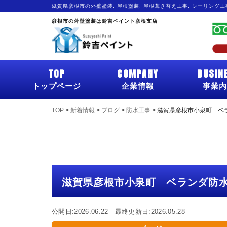
滋賀県彦根市の外壁塗装, 屋根塗装, 屋根葺き替え工事, シーリング
彦根市の外壁塗装は鈴吉ペイント彦根支店
TOP
COMPANY
BUSIN
トップページ
企業情報
事業内
TOP
>
新着情報
>
ブログ
>
防水工事
>
滋賀県彦根市小泉町 ベ
滋賀県彦根市小泉町 ベランダ防
公開日:2026.06.22 最終更新日:2026.05.28