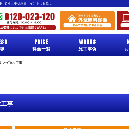
工事, 防水工事は鈴吉ペイントにお任せ
ESS
PRICE
WORKS
容
料金一覧
施工事例
お
ランダ防水工事
水工事