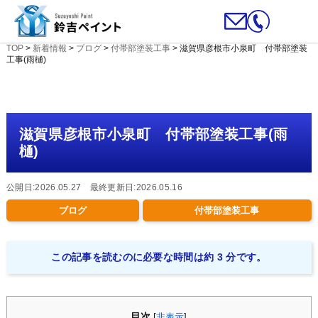
TOP
>
新着情報
>
ブログ
>
付帯部塗装工事
>
滋賀県彦根市小泉町 付帯部塗装
工事(雨樋)
滋賀県彦根市小泉町 付帯部塗装工事(雨
樋)
公開日:2026.05.27 最終更新日:2026.05.16
ブログ
付帯部塗装工事
この記事を読むのに必要な時間は約 3 分です。
目次
[
非表示
]