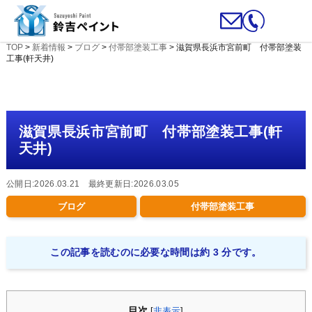
TOP
>
新着情報
>
ブログ
>
付帯部塗装工事
>
滋賀県長浜市宮前町 付帯部塗装
工事(軒天井)
滋賀県長浜市宮前町 付帯部塗装工事(軒
天井)
公開日:2026.03.21 最終更新日:2026.03.05
ブログ
付帯部塗装工事
この記事を読むのに必要な時間は約 3 分です。
目次
[
非表示
]