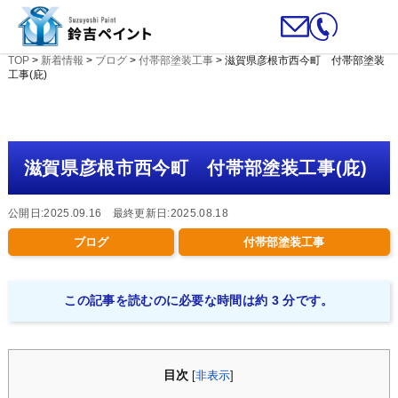
TOP
>
新着情報
>
ブログ
>
付帯部塗装工事
>
滋賀県彦根市西今町 付帯部塗装
工事(庇)
滋賀県彦根市西今町 付帯部塗装工事(庇)
公開日:2025.09.16 最終更新日:2025.08.18
ブログ
付帯部塗装工事
この記事を読むのに必要な時間は約 3 分です。
目次
[
非表示
]