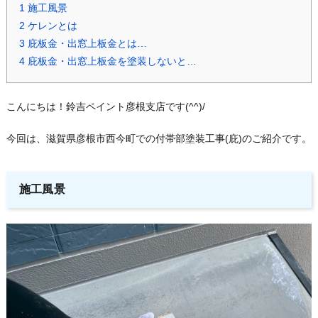
1
施工風景
2
ケレンとは
3
庇板金・出窓上板金とは…
4
庇板金・出窓上板金を塗装しないと…
こんにちは！鈴吉ペイント彦根支店です(^^)/
今回は、滋賀県彦根市西今町での付帯部塗装工事(庇)のご紹介です。
施工風景