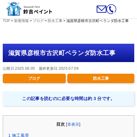
TOP
>
新着情報
>
ブログ
>
防水工事
>
滋賀県彦根市古沢町ベランダ防水工事
滋賀県彦根市古沢町ベランダ防水工事
公開日:2025.08.05 最終更新日:2025.07.09
ブログ
防水工事
この記事を読むのに必要な時間は約 3 分です。
目次
[
非表示
]
1
施工風景