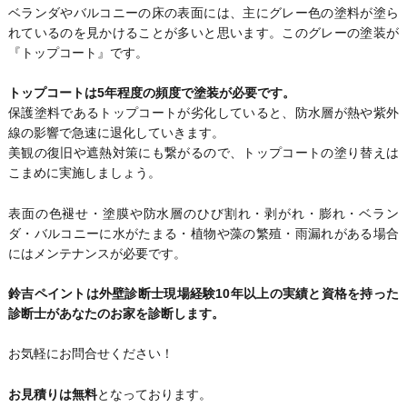
ベランダやバルコニーの床の表面には、主にグレー色の塗料が塗ら
れているのを見かけることが多いと思います。このグレーの塗装が
『トップコート』です。
トップコートは5年程度の頻度で塗装が必要です。
保護塗料であるトップコートが劣化していると、防水層が熱や紫外
線の影響で急速に退化していきます。
美観の復旧や遮熱対策にも繋がるので、トップコートの塗り替えは
こまめに実施しましょう。
表面の色褪せ・塗膜や防水層のひび割れ・剥がれ・膨れ・ベラン
ダ・バルコニーに水がたまる・植物や藻の繁殖・雨漏れがある場合
にはメンテナンスが必要です。
鈴吉ペイントは外壁診断士現場経験10年以上の実績と資格を持った
診断士があなたのお家を診断します。
お気軽にお問合せください！
お見積りは無料
となっております。