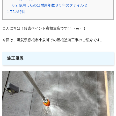
0.2
使用したのは耐用年数３５年のタテイル２
1
T2の特長
こんにちは！鈴吉ペイント彦根支店です(｀・ω・´)ゞ
今回は、滋賀県彦根市小泉町での屋根塗装工事のご紹介です。
施工風景