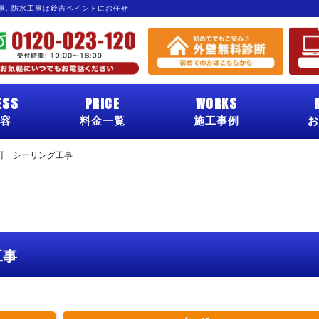
工事, 防水工事は鈴吉ペイントにお任せ
ESS
PRICE
WORKS
容
料金一覧
施工事例
お
町 シーリング工事
工事