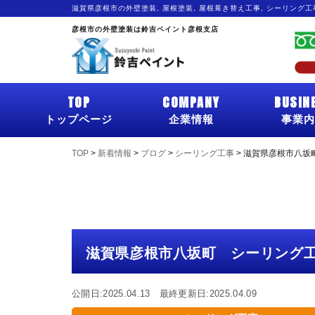
滋賀県彦根市の外壁塗装, 屋根塗装, 屋根葺き替え工事, シーリング
彦根市の外壁塗装は鈴吉ペイント彦根支店
TOP
COMPANY
BUSIN
トップページ
企業情報
事業内
TOP
>
新着情報
>
ブログ
>
シーリング工事
>
滋賀県彦根市八坂
滋賀県彦根市八坂町 シーリング
公開日:2025.04.13 最終更新日:2025.04.09