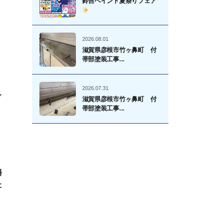
鈴吉ペイント夏祭りフェア
2026.08.01
滋賀県彦根市竹ヶ鼻町 付
帯部塗装工事...
2026.07.31
ア
滋賀県彦根市竹ヶ鼻町 付
帯部塗装工事...
幡
た