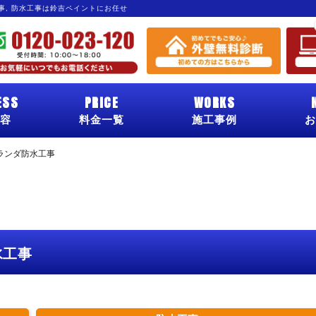
工事, 防水工事は鈴吉ペイントにお任せ
ESS
PRICE
WORKS
容
料金一覧
施工事例
お
ランダ防水工事
水工事