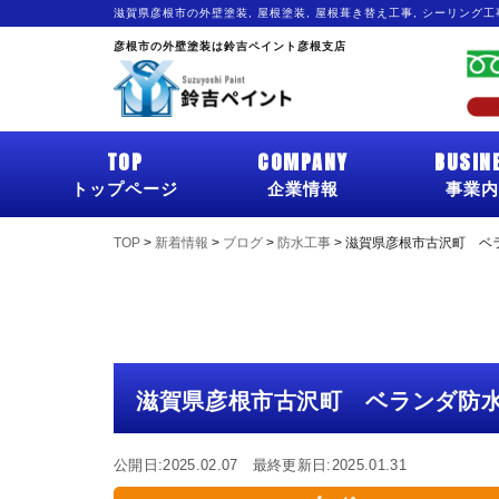
滋賀県彦根市の外壁塗装, 屋根塗装, 屋根葺き替え工事, シーリング
彦根市の外壁塗装は鈴吉ペイント彦根支店
TOP
COMPANY
BUSIN
トップページ
企業情報
事業内
TOP
>
新着情報
>
ブログ
>
防水工事
>
滋賀県彦根市古沢町 ベ
滋賀県彦根市古沢町 ベランダ防
公開日:2025.02.07 最終更新日:2025.01.31