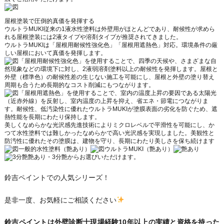
屋根塗装で圧倒的真価を発揮する
ウルトラMUKI従来の1液水性塗料は外壁用がほとんどであり、耐候性が求めら
れる屋根塗装には2液タイプや溶剤タイプが推奨されてきました。
ウルトラMUKIは「屋根用耐候性強化色」「屋根用遮熱色」対応。環境条件の厳
しい屋根において真価を発揮します。
「屋根用耐候性強化色」を使用することで、四季の天候や、さまざまな自
然現象などの環境下に対し、2液弱溶剤塗料以上の耐候性を発揮します。屋根と
外壁（標準色）の耐候性差の生じない施工を可能にし、屋根と外壁の塗り替え
周期も合うため長期的なコスト削減にもつながります。
「屋根用遮熱色」を使用することで、室内の温度上昇の要因である太陽光
（近赤外線）を反射し、室内温度の上昇を抑え、省エネ・節電につながりま
す。耐候性、低汚染性に優れたウルトラMUKIが塗膜表面の劣化を防ぐため、遮
熱性能を長期にわたり保持します。
美しくなめらかな光沢感先進技術によりミクロレベルで平滑性を可能にし、か
つて水性塗料では難しかったなめらかで高い光沢感を実現しました。美観性と
防汚性に優れたその塗膜は、建物を守り、長期にわたり美しさを保ち続けます
一般的水性塗料（艶あり）
ウルトラMUKI（艶あり）
艶あり・3分艶からお選びいただけます。
鈴吉ペイントでの人気シリーズ！
是非一度、お気軽にご相談ください
鈴吉ペイントは外壁診断士現場経験10年以上の実績と資格を持った