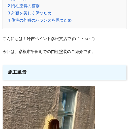
2
門柱塗装の役割
3
外観を美しく保つため
4
住宅の外観のバランスを保つため
こんにちは！鈴吉ペイント彦根支店です(｀・ω・´)ゞ
今回は、彦根市平田町での門柱塗装のご紹介です。
施工風景