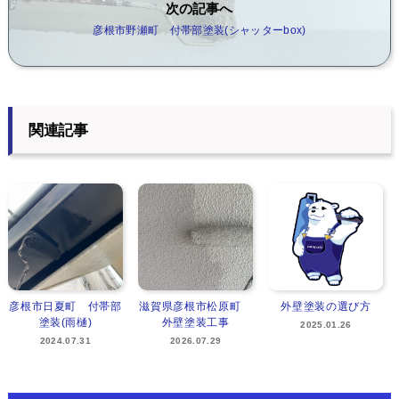
次の記事へ
彦根市野瀬町 付帯部塗装(シャッターbox)
関連記事
彦根市日夏町 付帯部
滋賀県彦根市松原町
外壁塗装の選び方
塗装(雨樋)
外壁塗装工事
2025.01.26
2024.07.31
2026.07.29