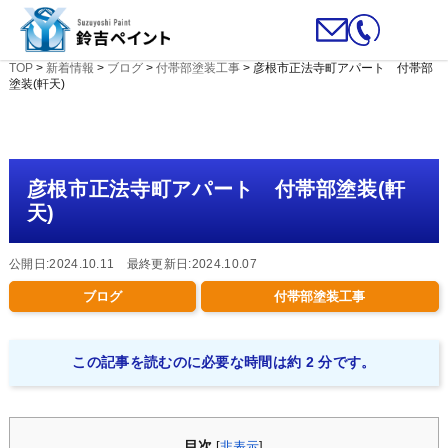
TOP
>
新着情報
>
ブログ
>
付帯部塗装工事
>
彦根市正法寺町アパート 付帯部
塗装(軒天)
彦根市正法寺町アパート 付帯部塗装(軒
天)
公開日:2024.10.11 最終更新日:2024.10.07
ブログ
付帯部塗装工事
この記事を読むのに必要な時間は約 2 分です。
目次
[
非表示
]