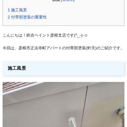
1
施工風景
2
付帯部塗装の重要性
こんにちは！鈴吉ペイント彦根支店です(^_-)-☆
今回は、彦根市正法寺町アパートの付帯部塗装(軒天)のご紹介です。
施工風景