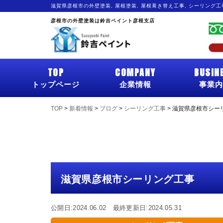
滋賀県彦根市の外壁塗装, 屋根塗装, 屋根葺き替え工事, シーリング
彦根市の外壁塗装は鈴吉ペイント彦根支店
TOP
COMPANY
BUSIN
トップページ
企業情報
事業内
TOP
>
新着情報
>
ブログ
>
シーリング工事
>
滋賀県彦根市シー
滋賀県彦根市シーリング工事
公開日:2024.06.02 最終更新日:2024.05.31