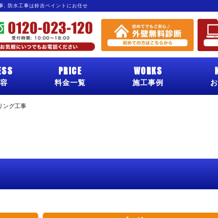
工事, 防水工事は鈴吉ペイントにお任せ
ESS
PRICE
WORKS
容
料金一覧
施工事例
お
リング工事