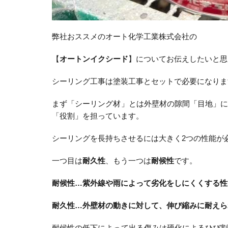
弊社おススメのオート化学工業株式会社の
【
オートンイクシード
】についてお伝えしたいと思
シーリング工事は塗装工事とセットで必要になりま
まず「シーリング材」とは外壁材の隙間「目地」
「役割」を担っています。
シーリングを長持ちさせるには大きく2つの性能が
一つ目は
耐久性
、もう一つは
耐候性
です。
耐候性…紫外線や雨によって劣化をしにくくする性
耐久性…外壁材の動きに対して、伸び縮みに耐えら
耐候性の低下によって出る傷みは硬化によるひび