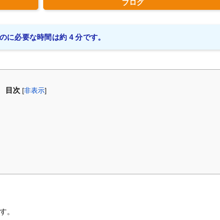
ブログ
のに必要な時間は約 4 分です。
目次
[
非表示
]
ゞ
す。