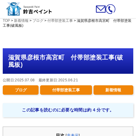
TOP
>
新着情報
>
ブログ
>
付帯部塗装工事
>
滋賀県彦根市高宮町 付帯部塗装
工事(破風板)
滋賀県彦根市高宮町 付帯部塗装工事(破
風板)
公開日:2025.07.08 最終更新日:2025.06.21
ブログ
付帯部塗装工事
新着情報
この記事を読むのに必要な時間は約 4 分です。
目次
[
非表示
]