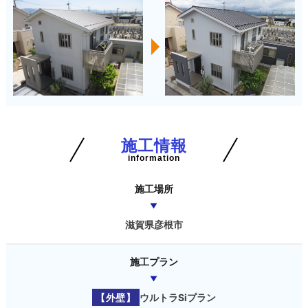
施工情報
information
施工場所
滋賀県彦根市
施工プラン
【外壁】
ウルトラSiプラン