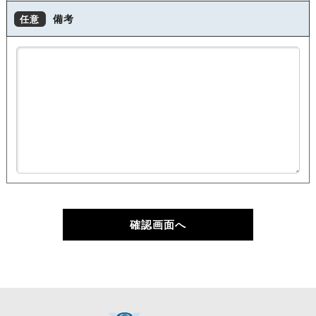
備考
任意
確認画面へ